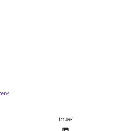
tens
trr.se/